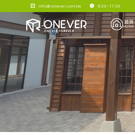
info@onever.com.tw
8:00~17:30
首頁
Home