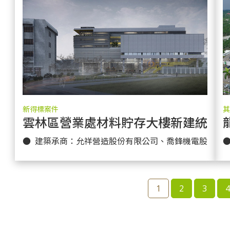
新得標案件
其
雲林區營業處材料貯存大樓新建統包
更多實績
● 建築承商：允祥營造股份有限公司、喬鋒機電股份有
1
2
3
4