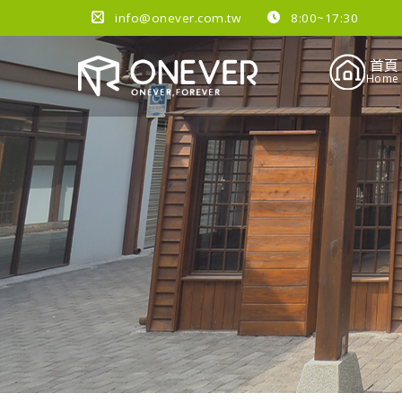
info@onever.com.tw
8:00~17:30
首頁
Home