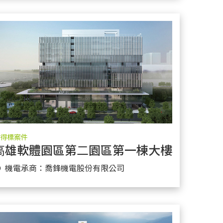
得標案件
⾼雄軟體園區第⼆園區第⼀棟⼤樓興建統包
更多實績
● 機電承商：喬鋒機電股份有限公司