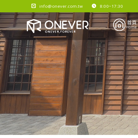
info@onever.com.tw
8:00~17:30
首頁
Home