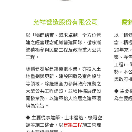
允祥營造股份有限公司
喬
以「穩健踏實、追求卓越」全方位營
以「穩
建之經營理念組織營建團隊，循序漸
念，積
進積極參與民間工程及政府重大公共
20年來
工程。
築、零
工程)
除穩健發展建築機電本業，亦投入土
勢，本
地重劃與更新、建設開發及室內設計
與政府
等領域，除繼續全力參與政府推動之
大型公共工程建設，並積極擴展建設
◆ 主要
開發業務，以建築怡人怡居之建築環
為主要
境為宗旨。
◆ 主要從事建築、土木營造、機電空
調等施工整合，以
建築工程
施工管理