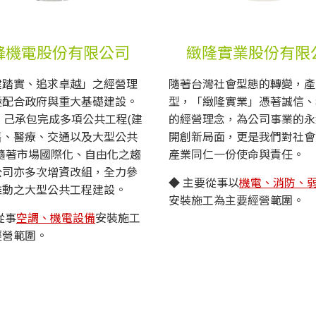
鋒機電股份有限公司
緻隆實業股份有限
健踏實、追求卓越」之經營理
隨著台灣社會型態的轉變，產
極配合政府與重大基礎建設。
型，「緻隆實業」憑著誠信、
，己承包完成多項公共工程(建
的經營理念，為公司事業的永
售、醫療、交通以及大型公共
開創新局面，更是我們對社會
。隨著市場國際化、自由化之趨
產業同仁一份使命與責任。
公司亦多次增資改組，全力參
◆ 主要從事以
機電、消防、
推動之大型公共工程建設。
安裝施工為主要經營範圍。
從事
空調、機電設備
安裝施工
經營範圍。