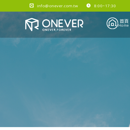
info@onever.com.tw
8:00~17:30
首頁
Home